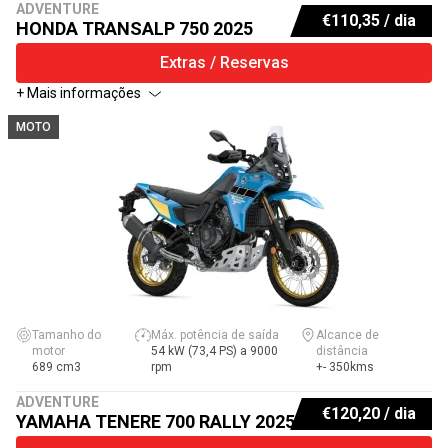
ADVENTURE
€
110,35
/ dia
HONDA TRANSALP 750 2025
Extras / Reservas
+ Mais informações
MOTO
Tamanho do
Máx. potência de saída
Alcance de
motor
54 kW (73,4 PS) a 9000
distância
689 cm3
rpm
+- 350kms
ADVENTURE
€
120,20
/ dia
YAMAHA TENERE 700 RALLY 2025