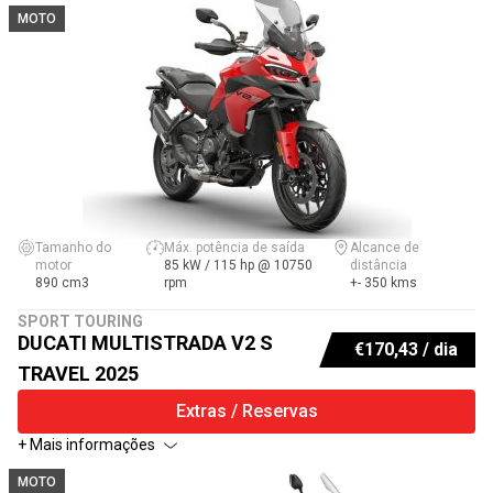
MOTO
Tamanho do
Máx. potência de saída
Alcance de
motor
85 kW / 115 hp @ 10750
distância
890 cm3
rpm
+- 350 kms
SPORT TOURING
DUCATI MULTISTRADA V2 S
€
170,43
/ dia
TRAVEL 2025
Extras / Reservas
+ Mais informações
MOTO