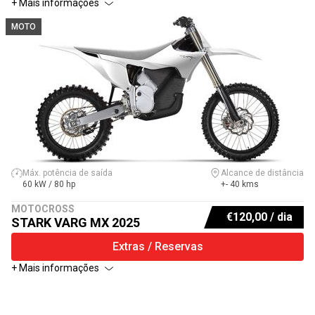
+ Mais informações
MOTO
Máx. potência de saída
Alcance de distância
60 kW / 80 hp
+- 40 kms
MOTOCROSS
€
120,00
/ dia
STARK VARG MX 2025
Extras / Reservas
+ Mais informações