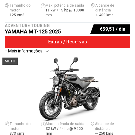
Tamanho do
Máx. potência de saída
Alcance de
motor
11 kW / 15 hp @ 10000
distância
125 cm3
rpm
+- 400 kms
ADVENTURE TOURING
€
59,51
/ dia
YAMAHA MT-125 2025
Extras / Reservas
+ Mais informações
MOTO
Tamanho do
Máx. potência de saída
Alcance de
motor
32 kW / 44 hp @ 9 500
distância
373 cm3
rpm
+- 250 kms