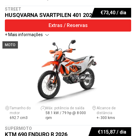
STREET
€
73,40
/ dia
HUSQVARNA SVARTPILEN 401 2023
Extras / Reservas
+ Mais informações
MOTO
Tamanho do
Máx. potência de saída
Alcance de
motor
58.1 kW / 79 hp @ 8 000
distância
692.7 cm3
rpm
+- 300 kms
SUPERMOTO
€
115,87
/ dia
KTM 690 ENDURO R 2026