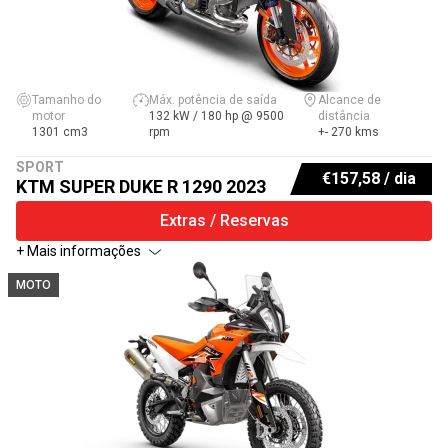
Tamanho do
Máx. potência de saída
Alcance de
motor
132 kW / 180 hp @ 9500
distância
1301 cm3
rpm
+- 270 kms
SPORT
€
157,58
/ dia
KTM SUPER DUKE R 1290 2023
Extras / Reservas
+ Mais informações
MOTO