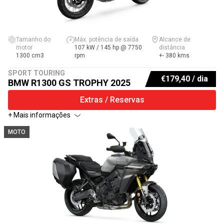
Tamanho do
Máx. potência de saída
Alcance de
motor
107 kW / 145 hp @ 7750
distância
1300 cm3
rpm
+- 380 kms
SPORT TOURING
€
179,40
/ dia
BMW R1300 GS TROPHY 2025
Extras / Reservas
+ Mais informações
MOTO