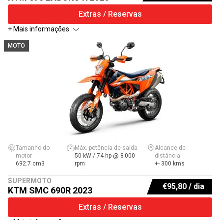
Extras / Reservas
+ Mais informações
MOTO
Tamanho do
Máx. potência de saída
Alcance de
motor
50 kW / 74 hp @ 8 000
distância
692.7 cm3
rpm
+- 300 kms
SUPERMOTO
€
95,80
/ dia
KTM SMC 690R 2023
Extras / Reservas