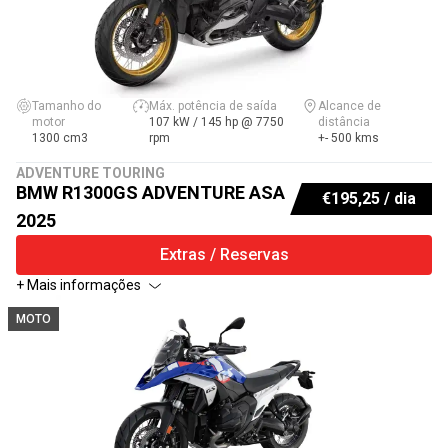
Tamanho do
Máx. potência de saída
Alcance de
motor
107 kW / 145 hp @ 7750
distância
1300 cm3
rpm
+- 500 kms
ADVENTURE TOURING
BMW R1300GS ADVENTURE ASA
€
195,25
/ dia
2025
Extras / Reservas
+ Mais informações
MOTO