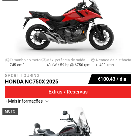
Tamanho do motor
Máx. potência de saída
Alcance de distância
745 cm3
43 kW / 59 hp @ 6750 rpm
+- 400 kms
SPORT TOURING
€
100,43
/ dia
HONDA NC750X 2025
Extras / Reservas
+ Mais informações
MOTO