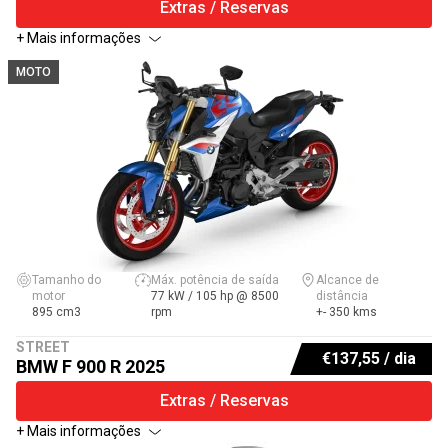
Extras / Reservas
+ Mais informações
MOTO
Tamanho do
Máx. potência de saída
Alcance de
motor
77 kW / 105 hp @ 8500
distância
895 cm3
rpm
+- 350 kms
STREET
€
137,55
/ dia
BMW F 900 R 2025
Extras / Reservas
+ Mais informações