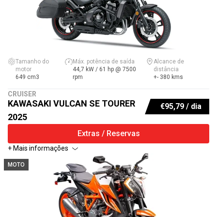
Tamanho do
Máx. potência de saída
Alcance de
motor
44,7 kW / 61 hp @ 7500
distância
649 cm3
rpm
+- 380 kms
CRUISER
KAWASAKI VULCAN SE TOURER
€
95,79
/ dia
2025
Extras / Reservas
+ Mais informações
MOTO