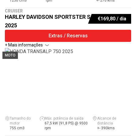
1250 cm3
rpm
+- 270 kms
CRUISER
HARLEY DAVIDSON SPORTSTER S
€
169,80
/ dia
2025
Extras / Reservas
+ Mais informações
MOTO
Tamanho do
Máx. potência de saída
Alcance de
motor
67,5 kW (91,8 PS) @ 9500
distância
755 cm3
rpm
+- 390kms