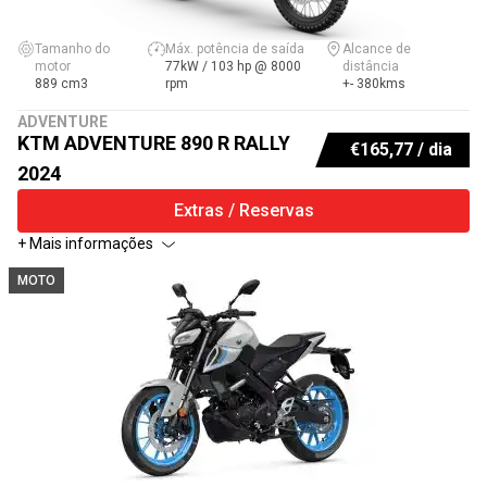
Tamanho do
Máx. potência de saída
Alcance de
motor
77kW / 103 hp @ 8000
distância
889 cm3
rpm
+- 380kms
ADVENTURE
KTM ADVENTURE 890 R RALLY
€
165,77
/ dia
2024
Extras / Reservas
+ Mais informações
MOTO