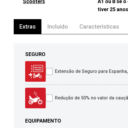
Scooters
A1 ou B se o
tiver 25 ano
Extras
Incluído
Características
SEGURO
Extensão de Seguro para Espanha,
Redução de 50% no valor da cauç
EQUIPAMENTO