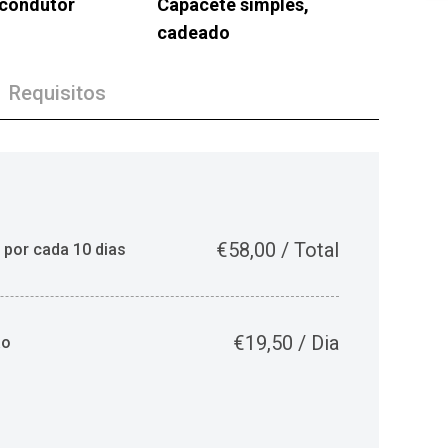
 condutor
Capacete simples,
s
cadeado
Requisitos
€
58,00
/
Total
 por cada 10 dias
€
19,50
/
Dia
ão