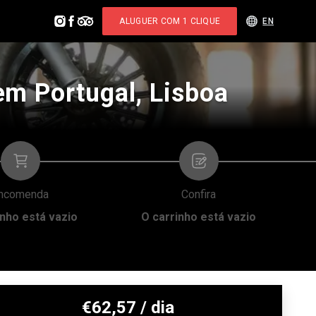
ALUGUER COM 1 CLIQUE
EN
 Portugal, Lisboa
ncomenda
Confira
inho está vazio
O carrinho está vazio
€
62,57
/ dia